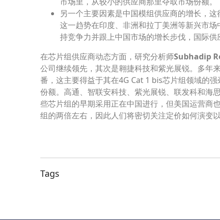
市场里，从较小的供应商那里夺取市场份额。
另一个主要因素是中国模组供应商的增长，这
这一趋势在印度、非洲和拉丁美洲等新兴市场
持竞争力并跟上中国市场的增长步伐，国际供
在芯片组供应商动态方面，研究分析师
Subhadip R
公司继续领先，其次是翱捷科技和紫光展锐。多年
番，这主要得益于其在4G Cat 1 bis芯片组领
份额。高通、智联安科技、
紫光展锐
、联发科和海思
些芯片组的早期采用正在中国进行，但美国运营商也在积极
组的两倍左右，因此人们将密切关注定价如何演变以支持
Tags