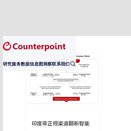
研究服务
数据
信息图
洞察
联系我们
印度非正规渠道翻新智能