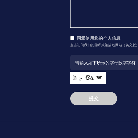
同意使用您的个人信息
点击访问我们的隐私政策描述网站（英文版
提交
This
field
should
be
left
blank