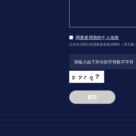
同意使用您的个人信息
点击访问我们的隐私政策描述网站（英文版
提交
This
field
should
be
left
blank