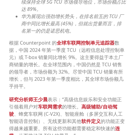
续保持全球 5G TCU 市场领导地位，市场份额占比
达 89%。
华为展现出强劲增长势头，在排名前五的 TCU 厂
商中同比增长最高 (45%)，但就出货量而言，排
名第一的仍是诺思机电。
根据 Counterpoint 的
全球车联网控制单元追踪器
数
据，中国 2024 年第一季度 TCU（远程信息处理控制单
元）或 T-box 销量同比增长 9%。这主要得益于本土厂
商销量的增长。在全球范围内，中国仍然是 TCU 销售
的领导者，市场份额为 32%。尽管中国 TCU 销量有所
增长，但与 2023 年第一季度相比，其全球市场份额几
乎持平。
研究分析师王少晨
表示：“高级信息娱乐和安全功能正
引领着用户对
车联网需求
的增长。
高级辅助/自动驾
驶
、蜂窝车联网 (C-V2X)、智能座舱（多屏交互和人工
智能语音控制）、无线更新和其他
软件定义
的功能正变
得越来越重要。所有这些功能都需要稳定和快速的
连